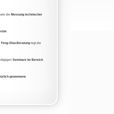
owie die
Messung technischer
eräte
e
Feng-Shui-Beratung
legt die
hrtägigen
Seminare im Bereich
türlich gewonnene